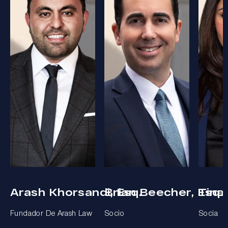
Arash Khorsandi, Esq.
Brian Beecher, Esq.
Tina
Fundador De Arash Law
Socio
Socia