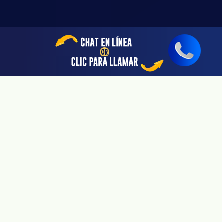
Sherman Oaks, CA 91403
Linea De 24hrs: (818) 696-4440
Disponible Sólo Con Cita Previa
San Jose, CA 95113
Linea De 24hrs: (408) 766-3161
Disponible Sólo Con Cita Previa
Riverside, CA 92505
Linea De 24hrs: (951) 530-4659
Disponible Sólo Con Cita Previa
San Diego, CA 92108
Linea De 24hrs: (619) 431-4840
Disponible Sólo Con Cita Previa