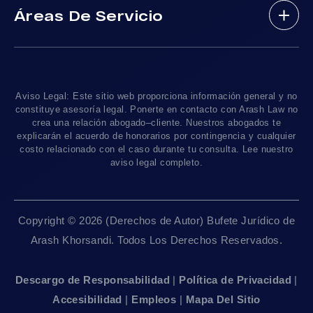
Áreas De Servicio
Testimonios
Accidentes En Motocicleta
¿Tengo Un Caso?
Accidentes De Trafico Locales
Accidentes Peatonales
Los Angeles
, CA 90010
Blog De Lesiones Personales
Responsabilidad Del Producto
Charlemos
Linea De 24hrs: (213) 277-5878
Preguntas Frecuentes
Abogados De Accidentes De Tren
Linea De 24hrs: (310) 277-7529
Aviso Legal: Este sitio web proporciona información general y no
Contáctanos
Accidentes De Camiones
constituye asesoría legal. Ponerte en contacto con Arash Law no
Disponible Sólo Con Cita Previa
crea una relación abogado–cliente. Nuestros abogados te
Empleos
Abogados De Muerte Por Negligencia
explicarán el acuerdo de honorarios por contingencia y cualquier
costo relacionado con el caso durante tu consulta. Lee nuestro
Mapa Del Sitio
Sacramento, CA 95825
aviso legal completo.
Linea De 24hrs: (916) 414-9552
Pautas Editoriales
Disponible Sólo Con Cita Previa
Copyright © 2026 (Derechos de Autor) Bufete Jurídico de
San Francisco, CA 94111
Arash Khorsandi. Todos Los Derechos Reservados.
Linea De 24hrs: (415) 969-7799
Disponible Sólo Con Cita Previa
Descargo de Responsabilidad
|
Política de Privacidad
|
Accesibilidad
|
Empleos
|
Mapa Del Sitio