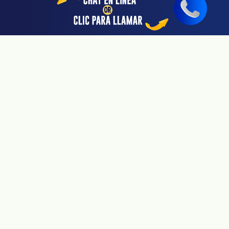
San Jose, CA 95113
Linea De 24hrs: (408) 766-3161
Disponible Sólo Con Cita Previa
Riverside, CA 92505
Linea De 24hrs: (951) 530-4659
Disponible Sólo Con Cita Previa
San Diego, CA 92108
Linea De 24hrs: (619) 431-4840
Disponible Sólo Con Cita Previa
Pasadena, CA 91106
Linea De 24hrs: (626) 723-3933
Disponible Sólo Con Cita Previa