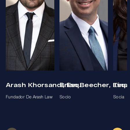
Arash Khorsandi, Esq.
Brian Beecher, Esq.
Tina
Fundador De Arash Law
Socio
Socia