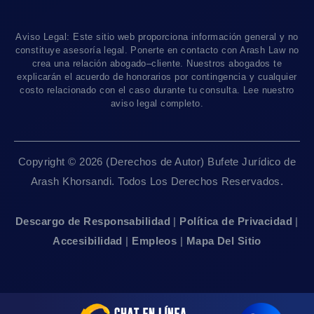
Blog De Lesiones Personales
Responsabilidad Del Producto
Charlemos
Linea De 24hrs: (213) 277-5878
Preguntas Frecuentes
Abogados De Accidentes De Tren
Linea De 24hrs: (310) 277-7529
Aviso Legal: Este sitio web proporciona información general y no
Contáctanos
Accidentes De Camiones
constituye asesoría legal. Ponerte en contacto con Arash Law no
Disponible Sólo Con Cita Previa
crea una relación abogado–cliente. Nuestros abogados te
Empleos
Abogados De Muerte Por Negligencia
explicarán el acuerdo de honorarios por contingencia y cualquier
costo relacionado con el caso durante tu consulta. Lee nuestro
Mapa Del Sitio
Sacramento, CA 95825
aviso legal completo.
Linea De 24hrs: (916) 414-9552
Pautas Editoriales
Disponible Sólo Con Cita Previa
Copyright © 2026 (Derechos de Autor) Bufete Jurídico de
San Francisco, CA 94111
Arash Khorsandi. Todos Los Derechos Reservados.
Linea De 24hrs: (415) 969-7799
Disponible Sólo Con Cita Previa
Descargo de Responsabilidad
|
Política de Privacidad
|
Accesibilidad
|
Empleos
|
Mapa Del Sitio
Sherman Oaks, CA 91403
Linea De 24hrs: (818) 696-4440
Disponible Sólo Con Cita Previa