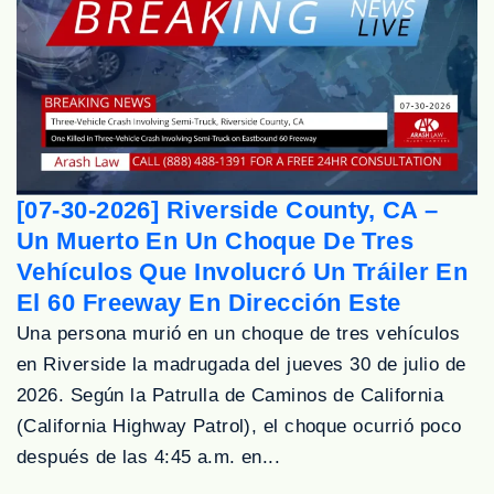
[07-30-2026] Riverside County, CA –
Un Muerto En Un Choque De Tres
Vehículos Que Involucró Un Tráiler En
El 60 Freeway En Dirección Este
Una persona murió en un choque de tres vehículos
en Riverside la madrugada del jueves 30 de julio de
2026. Según la Patrulla de Caminos de California
(California Highway Patrol), el choque ocurrió poco
después de las 4:45 a.m. en...