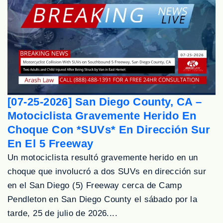
[07-25-2026] San Diego County, CA –
Motociclista Gravemente Herido En
Choque Con *SUVs* En Dirección Sur
En El 5 Freeway
Un motociclista resultó gravemente herido en un
choque que involucró a dos SUVs en dirección sur
en el San Diego (5) Freeway cerca de Camp
Pendleton en San Diego County el sábado por la
tarde, 25 de julio de 2026....