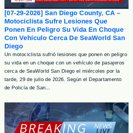
[07-29-2026] San Diego County, CA –
Motociclista Sufre Lesiones Que
Ponen En Peligro Su Vida En Choque
Con Vehículo Cerca De SeaWorld San
Diego
Un motociclista sufrió lesiones que ponen en peligro
su vida en un choque con un vehículo de pasajeros
cerca de SeaWorld San Diego el miércoles por la
tarde, 29 de julio de 2026. Según el Departamento
de Policía de San...